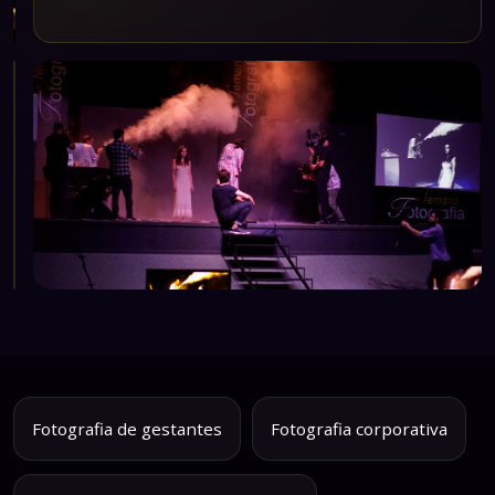
ndizado
nteúdo
ivo com os
hores do
rcado.
Fotografia de gestantes
Fotografia corporativa