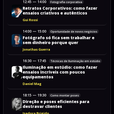
12:45
—
14:00
Fotografia corporativa
Retratos
Corporativos:
como
fazer
ensaios
criativos
e
autênticos
Gui Rossi
14:00
—
15:00
Oportunidade de novos negócios
Fotógrafo
só
fica
sem
trabalhar
e
sem
dinheiro
porque
quer
Jonathas Guerra
16:30
—
17:45
Técnicas de Iluminação em estúdio
Iluminação
em
estúdio:
como
fazer
ensaios
incríveis
com
poucos
equipamentos
Daniel Mag
18:15
—
19:30
Como montar poses
Direção
e
poses
eficientes
para
destravar
clientes
Isadora Brigido