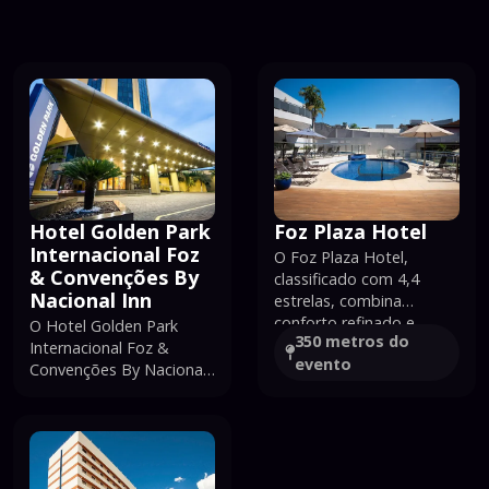
Hotel Golden Park
Foz Plaza Hotel
Internacional Foz
O Foz Plaza Hotel,
& Convenções By
classificado com 4,4
Nacional Inn
estrelas, combina
conforto refinado e
O Hotel Golden Park
350 metros
do
atendimento profissional,
Internacional Foz &
evento
oferecendo
Convenções By Nacional
acomodações modernas
Inn, classificado com 4,4
ideais para viajantes a
estrelas, oferece
lazer e a negócios.
conforto contemporâneo
Localizado em posição
e serviços de alto
conveniente, o hotel
padrão, ideal para