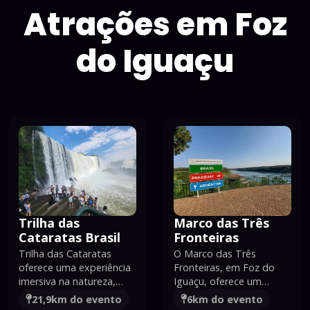
negócios.
Atrações
em
Foz
do
Iguaçu
Trilha das
Marco das Três
Cataratas Brasil
Fronteiras
Trilha das Cataratas
O Marco das Três
oferece uma experiência
Fronteiras, em Foz do
imersiva na natureza,
Iguaçu, oferece um
com vistas
mirante exuberante no
21,9km
do evento
6km
do evento
deslumbrantes das
encontro dos rios Iguaçu