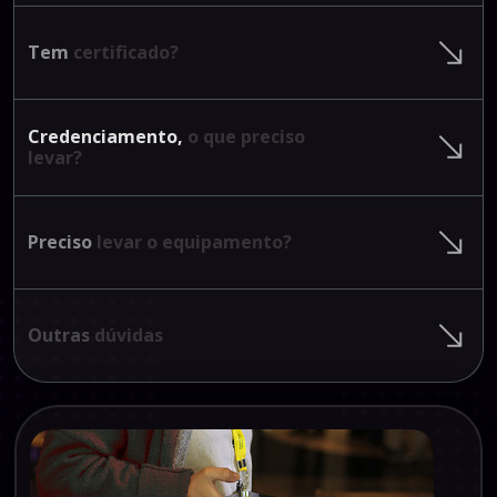
Tem
certificado?
Credenciamento,
o
que
preciso
levar?
Preciso
levar
o
equipamento?
Outras
dúvidas