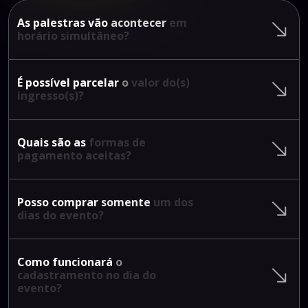
As
palestras
vão
acontecer
em
horário
simultâneo?
É
possível
parcelar
o
valor
do(s)
ingresso(s)?
Quais
são
as
formas
de
pagamento
aceitas?
Posso
comprar
somente
um
dos
dias
do
evento?
Como
funcionará
o
cadastramento
no
dia
do
evento?