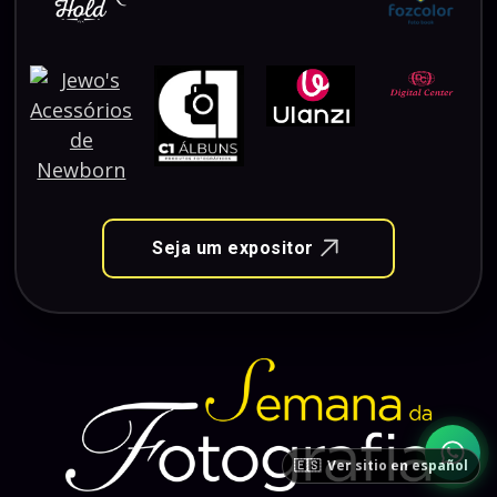
Seja um expositor
🇪🇸
Ver sitio en español