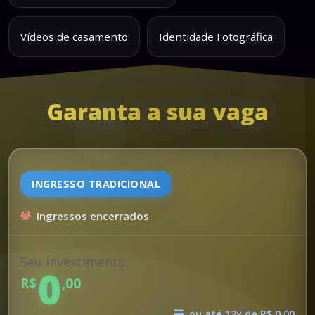
Vídeos de casamento
Identidade Fotográfica
Garanta a sua vaga
INGRESSO TRADICIONAL
Ingressos encerrados
Seu investimento:
0
R$
,
00
ou até 12x de
R$ 0,00