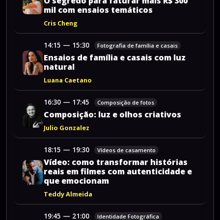
O
segredo
para
faturar
mais
R$
300
mil
com
ensaios
temáticos
Cris Cheng
14:15
—
15:30
Fotografia de família e casais
Ensaios
de
família
e
casais
com
luz
natural
Luana Caetano
16:30
—
17:45
Composição de fotos
Composição:
luz
e
olhos
criativos
Julio Gonzalez
18:15
—
19:30
Vídeos de casamento
Vídeo:
como
transformar
histórias
reais
em
filmes
com
autenticidade
e
que
emocionam
Teddy Almeida
19:45
—
21:00
Identidade Fotográfica