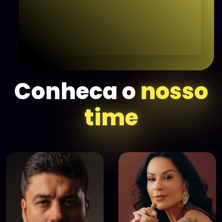
Conheca
o
nosso
time